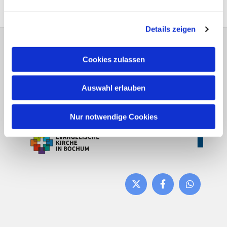
Details zeigen
Evangelische Kirchengemeinde Bochum-
Cookies zulassen
Stiepel
Brockhauser Straße 74a 44797 Bochum
Auswahl erlauben
Tel.:
0234 79 13 37
Email:
bo-kg-stiepel@ekvw.de
Nur notwendige Cookies