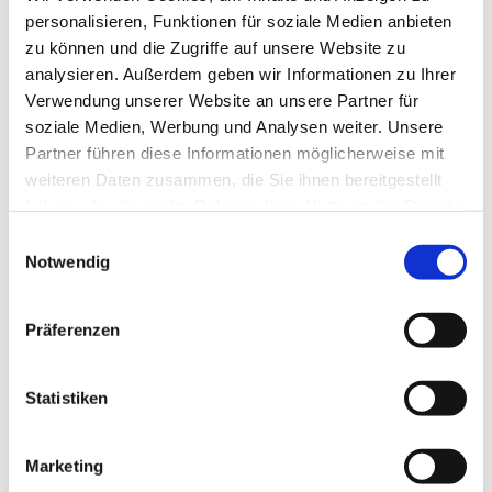
Auf dem Kirchhof befinden sich zahlreiche alte
personalisieren, Funktionen für soziale Medien anbieten
Grabsteine. Der älteste stammt aus dem Jahre 1600.
zu können und die Zugriffe auf unsere Website zu
analysieren. Außerdem geben wir Informationen zu Ihrer
Für Interessierte können über das
Gemeindebüro
Verwendung unserer Website an unsere Partner für
Führungen über den Friedhof angefragt werden.
soziale Medien, Werbung und Analysen weiter. Unsere
Partner führen diese Informationen möglicherweise mit
weiteren Daten zusammen, die Sie ihnen bereitgestellt
haben oder die sie im Rahmen Ihrer Nutzung der Dienste
gesammelt haben.
Einwilligungsauswahl
Notwendig
Präferenzen
Statistiken
Marketing
Foto: privat