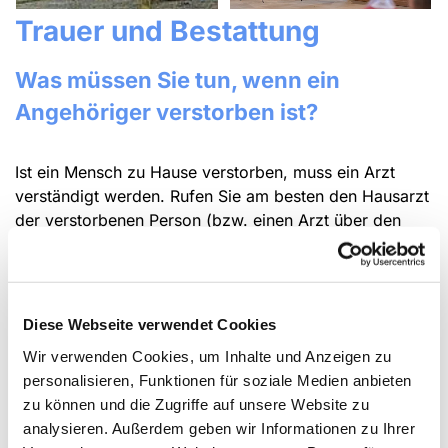
Trauer und Bestattung
Was müssen Sie tun, wenn ein
Angehöriger verstorben ist?
Ist ein Mensch zu Hause verstorben, muss ein Arzt
verständigt werden. Rufen Sie am besten den Hausarzt
der verstorbenen Person (bzw. einen Arzt über den
ärztlichen Notdienst 116117 oder über den Notruf 112)
an. Der Arzt / die Ärztin stellt den Totenschein aus.
Beauftragen Sie zudem ein Bestattungsinstitut. Es
übernimmt die Organisation der Bestattung und bietet
Diese Webseite verwendet Cookies
Hilfe bei den Formalitäten an.
Wir verwenden Cookies, um Inhalte und Anzeigen zu
personalisieren, Funktionen für soziale Medien anbieten
Unterstützung finden
zu können und die Zugriffe auf unsere Website zu
analysieren. Außerdem geben wir Informationen zu Ihrer