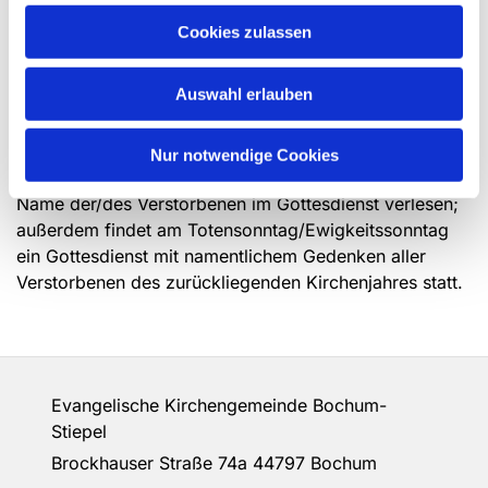
Trauergespräch, den Trauergottesdienst zu
Cookies zulassen
organisieren und persönlich zu gestalten. Dabei
können Sie von der/dem Verstorbenen erzählen und
Wünsche für die Trauerfeier äußern, etwa zur
Auswahl erlauben
musikalischen Gestaltung oder zur Auswahl von
Bibelworten.
Nur notwendige Cookies
An dem Sonntag, der auf die Bestattung folgt, wird der
Name der/des Verstorbenen im Gottesdienst verlesen;
außerdem findet am Totensonntag/Ewigkeitssonntag
ein Gottesdienst mit namentlichem Gedenken aller
Verstorbenen des zurückliegenden Kirchenjahres statt.
Evangelische Kirchengemeinde Bochum-
Stiepel
Brockhauser Straße 74a 44797 Bochum