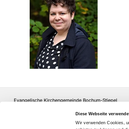
Evangelische Kirchengemeinde Bochum-Stiepel
Brockhauser Straße 74a 44797 Bochum
Diese Webseite verwende
Tel.:
0234 79 13 37
Wir verwenden Cookies, um
Email:
bo-kg-stiepel@ekvw.de