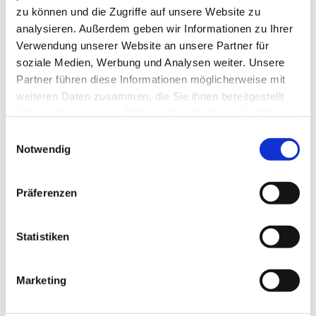
Bestattung) möglich.
zu können und die Zugriffe auf unsere Website zu
Weitere Informationen finden Sie hier:
analysieren. Außerdem geben wir Informationen zu Ihrer
Verwendung unserer Website an unsere Partner für
Nutzungsvertrag/ Raum- und Preisliste
soziale Medien, Werbung und Analysen weiter. Unsere
Grundriss
Partner führen diese Informationen möglicherweise mit
weiteren Daten zusammen, die Sie ihnen bereitgestellt
Bei Interesse melden Sie sich bitte im Gemeindebüro.
haben oder die sie im Rahmen Ihrer Nutzung der Dienste
gesammelt haben.
Einwilligungsauswahl
Notwendig
Präferenzen
Statistiken
Marketing