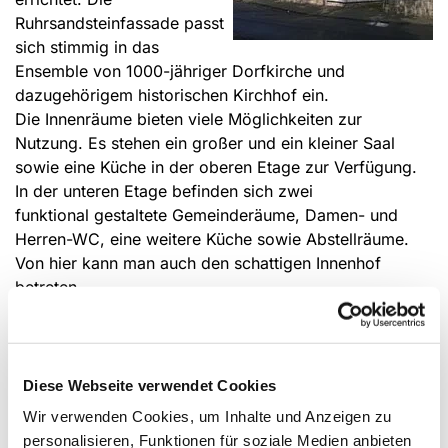
Ruhrsandsteinfassade passt
sich stimmig in das
Ensemble von 1000-jähriger Dorfkirche und
dazugehörigem historischen Kirchhof ein.
Die Innenräume bieten viele Möglichkeiten zur
Nutzung. Es stehen ein großer und ein kleiner Saal
sowie eine Küche in der oberen Etage zur Verfügung.
In der unteren Etage befinden sich zwei
funktional gestaltete Gemeinderäume, Damen- und
Herren-WC, eine weitere Küche sowie Abstellräume.
Von hier kann man auch den schattigen Innenhof
betreten.
Die private Nutzung der Räumlichkeiten für
Diese Webseite verwendet Cookies
Sektempfang oder Kaffeetrinken ist lediglich für
Gemeindemitglieder oder im Zusammenhang mit einer
Wir verwenden Cookies, um Inhalte und Anzeigen zu
Amtshandlung (Taufe, Konfirmation, Trauung,
personalisieren, Funktionen für soziale Medien anbieten