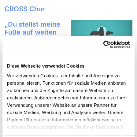
CROSS Chor
„Du stellst meine
Füße auf weiten
Raum…“
ist eines der vielen Lieder
aus dem Bereich der
christlichen Pop-Musik, die
Diese Webseite verwendet Cookies
unser 2019 gegründete
Wir verwenden Cookies, um Inhalte und Anzeigen zu
CROSS Chor singt.
personalisieren, Funktionen für soziale Medien anbieten
Populare Kirchenmusik ist ein Begriff für jene
zu können und die Zugriffe auf unsere Website zu
Musikstile, die sich aus Spiritual, Blues, Folk und Jazz
analysieren. Außerdem geben wir Informationen zu Ihrer
entwickelt haben. Der CROSS Chor wird von Franziska
Verwendung unserer Website an unsere Partner für
Schaeben (Evangelische Popakademie in Witten)
soziale Medien, Werbung und Analysen weiter. Unsere
geleitet und ergänzt das vielfältige kirchenmusikalische
Partner führen diese Informationen möglicherweise mit
Angebot unserer Gemeinde.
weiteren Daten zusammen, die Sie ihnen bereitgestellt
Dieser Chor spricht Menschen jeder Altersgruppe an,
haben oder die sie im Rahmen Ihrer Nutzung der Dienste